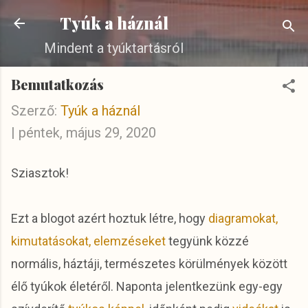
Ugrás a fő tartalomra
Tyúk a háznál
Mindent a tyúktartásról
Bemutatkozás
Szerző:
Tyúk a háznál
|
péntek, május 29, 2020
Sziasztok!
Ezt a blogot azért hoztuk létre, hogy
diagramokat,
kimutatásokat, elemzéseket
tegyünk közzé
normális, háztáji, természetes körülmények között
élő tyúkok életéről. Naponta jelentkezünk egy-egy