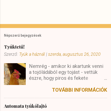
Népszerű bejegyzések
Tyúktetű!
Szerző:
Tyúk a háznál
|
szerda, augusztus 26, 2020
Nemrég - amikor ki akartunk venni
a tojóládából egy tojást - vettük
észre, hogy piros és fekete
"pontok" mászkálnak az ólban.
Először nem tudtuk elképzelni,
TOVÁBBI INFORMÁCIÓK
hogy mik lehetnek ezek a kis
bogarak, de egy idő után kezdtünk
Automata tyúkólajtó
rájönni, hogy ezek csakis a