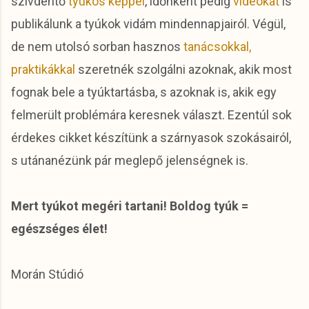
szívderítő
tyúkos képpel
, időnként pedig
videókat
is
publikálunk a tyúkok vidám mindennapjairól. Végül,
de nem utolsó sorban hasznos
tanácsokkal,
praktikákkal
szeretnék szolgálni azoknak, akik most
fognak bele a tyúktartásba, s azoknak is, akik egy
felmerült problémára keresnek választ. Ezentúl sok
érdekes cikket készítünk a szárnyasok szokásairól,
s utánanézünk pár meglepő jelenségnek is.
Mert tyúkot megéri tartani! Boldog tyúk =
egészséges élet!
Morán Stúdió